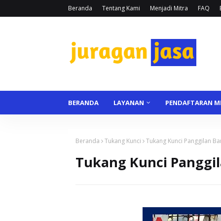
Beranda
Tentang Kami
Menjadi Mitra
FAQ
BERANDA
LAYANAN
PENDAFTARAN M
Beranda
Tukang Kunci
Tukang Kunci Panggilan B
Tukang Kunci Panggi