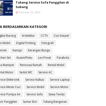
Tukang Service Sofa Panggilan di
Subang
Februari 22, 2025
SA BERDASARKAN KATEGORI
gkut Barang
Arsitektur
CCTV
Cuci Karpet
ci Mobil
Digital Printing
Fotografi
ternet
Kanopi
Karangan Bunga
tchen Set
Kusen/Pintu
Les Privat
Parabola
pa Mampet
Renovasi Rumah
Rental Mobil
ntal Motor
Sedot WC
Service AC
rvice Elektronik
Service Kulkas
Service Laptop
rvice Mesin Cuci
Service Mobil
Service Motor
rvice Pompa Air
Service Sofa
Sewa Tenda
pir Panggilan
Sumur Bor
Tukang Bangunan