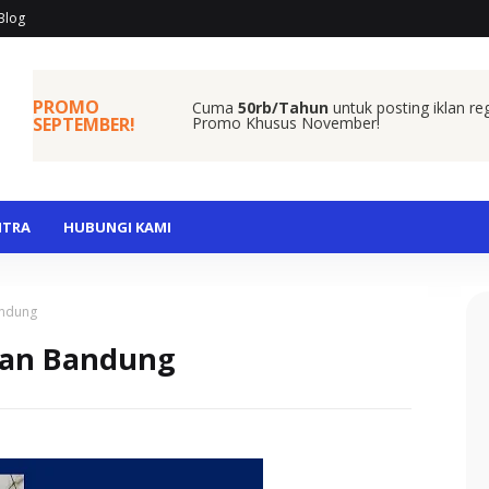
Blog
PROMO
Cuma
50rb/Tahun
untuk posting iklan re
SEPTEMBER!
Promo Khusus November!
ITRA
HUBUNGI KAMI
andung
lan Bandung