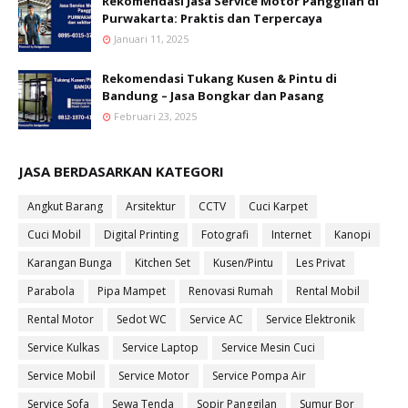
Rekomendasi Jasa Service Motor Panggilan di
Purwakarta: Praktis dan Terpercaya
Januari 11, 2025
Rekomendasi Tukang Kusen & Pintu di
Bandung – Jasa Bongkar dan Pasang
Februari 23, 2025
JASA BERDASARKAN KATEGORI
Angkut Barang
Arsitektur
CCTV
Cuci Karpet
Cuci Mobil
Digital Printing
Fotografi
Internet
Kanopi
Karangan Bunga
Kitchen Set
Kusen/Pintu
Les Privat
Parabola
Pipa Mampet
Renovasi Rumah
Rental Mobil
Rental Motor
Sedot WC
Service AC
Service Elektronik
Service Kulkas
Service Laptop
Service Mesin Cuci
Service Mobil
Service Motor
Service Pompa Air
Service Sofa
Sewa Tenda
Sopir Panggilan
Sumur Bor