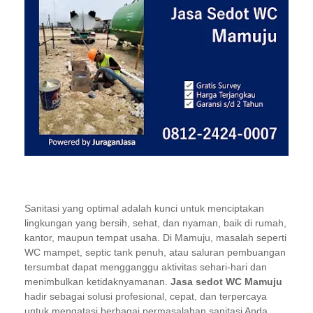
Sanitasi yang optimal adalah kunci untuk menciptakan
lingkungan yang bersih, sehat, dan nyaman, baik di rumah,
kantor, maupun tempat usaha. Di Mamuju, masalah seperti
WC mampet, septic tank penuh, atau saluran pembuangan
tersumbat dapat mengganggu aktivitas sehari-hari dan
menimbulkan ketidaknyamanan.
Jasa sedot WC Mamuju
hadir sebagai solusi profesional, cepat, dan terpercaya
untuk mengatasi berbagai permasalahan sanitasi Anda.