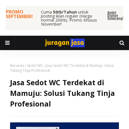
PROMO
Cuma
50rb/Tahun
untuk
Ambil
SEPTEMBER!
posting iklan reguler (Harga
Diskon
Sekarang!
normal 200rb). Promo Khusus
November!
Beranda
Sedot WC
Jasa Sedot WC Terdekat di Mamuju: Solusi
Tukang Tinja Profesional
Jasa Sedot WC Terdekat di
Mamuju: Solusi Tukang Tinja
Profesional