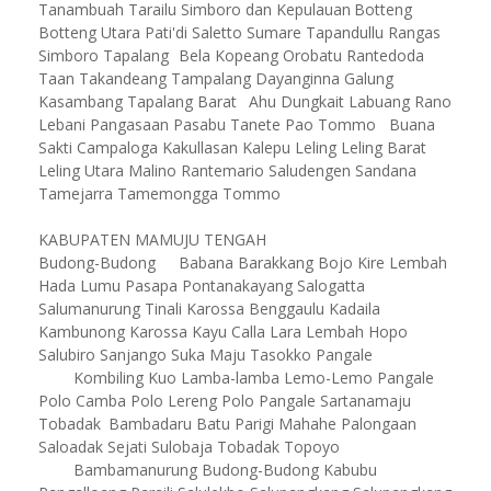
Tanambuah Tarailu Simboro dan Kepulauan
Botteng
Botteng Utara Pati'di Saletto Sumare Tapandullu Rangas
Simboro Tapalang
Bela Kopeang Orobatu Rantedoda
Taan Takandeang Tampalang Dayanginna Galung
Kasambang Tapalang Barat
Ahu Dungkait Labuang Rano
Lebani Pangasaan Pasabu Tanete Pao Tommo
Buana
Sakti Campaloga Kakullasan Kalepu Leling Leling Barat
Leling Utara Malino Rantemario Saludengen Sandana
Tamejarra Tamemongga Tommo
KABUPATEN MAMUJU TENGAH
Budong-Budong
Babana Barakkang Bojo Kire Lembah
Hada Lumu Pasapa Pontanakayang Salogatta
Salumanurung Tinali Karossa
Benggaulu Kadaila
Kambunong Karossa Kayu Calla Lara Lembah Hopo
Salubiro Sanjango Suka Maju Tasokko Pangale
Kombiling Kuo Lamba-lamba Lemo-Lemo Pangale
Polo Camba Polo Lereng Polo Pangale Sartanamaju
Tobadak
Bambadaru Batu Parigi Mahahe Palongaan
Saloadak Sejati Sulobaja Tobadak Topoyo
Bambamanurung Budong-Budong Kabubu