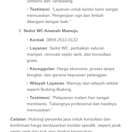
Simboro dan Tampalang.
Testimoni
: “Layanan untuk kantor kami sangat
memuaskan. Pengerjaan rapi dan limbah
ditangani dengan baik.”
Sedot WC Amanah Mamuju
Kontak
: 0859-2512-0122
Layanan
: Sedot WC, perbaikan saluran
mampet, renovasi septic tank, dan konsultasi
gratis.
Keunggulan
: Harga ekonomis, proses tanpa
bongkar, dan garansi kepuasan pelanggan.
Wilayah Layanan
: Mamuju dan wilayah sekitar
seperti Budong-Budong.
Testimoni
: “Pelayanan malam hari sangat
membantu. Tukangnya profesional dan hasilnya
memuaskan.”
Catatan
: Hubungi penyedia jasa untuk konsultasi dan
konfirmasi harga berdasarkan kondisi spesifik, seperti jarak
septic tank dari truk atau tingkat kepenuhan.