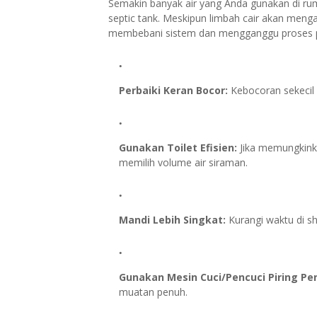
Semakin banyak air yang Anda gunakan di rum
septic tank. Meskipun limbah cair akan mengal
membebani sistem dan mengganggu proses p
Perbaiki Keran Bocor:
Kebocoran sekecil a
Gunakan Toilet Efisien:
Jika memungkink
memilih volume air siraman.
Mandi Lebih Singkat:
Kurangi waktu di s
Gunakan Mesin Cuci/Pencuci Piring Pe
muatan penuh.