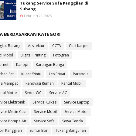
Tukang Service Sofa Panggilan di
Subang
Februari 22, 2025
SA BERDASARKAN KATEGORI
gkut Barang
Arsitektur
CCTV
Cuci Karpet
ci Mobil
Digital Printing
Fotografi
ternet
Kanopi
Karangan Bunga
tchen Set
Kusen/Pintu
Les Privat
Parabola
pa Mampet
Renovasi Rumah
Rental Mobil
ntal Motor
Sedot WC
Service AC
rvice Elektronik
Service Kulkas
Service Laptop
rvice Mesin Cuci
Service Mobil
Service Motor
rvice Pompa Air
Service Sofa
Sewa Tenda
pir Panggilan
Sumur Bor
Tukang Bangunan