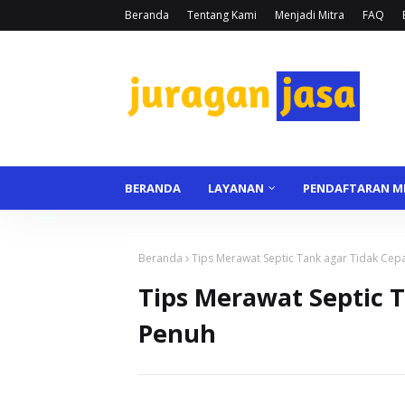
Beranda
Tentang Kami
Menjadi Mitra
FAQ
BERANDA
LAYANAN
PENDAFTARAN M
Beranda
Tips Merawat Septic Tank agar Tidak Cep
Tips Merawat Septic 
Penuh