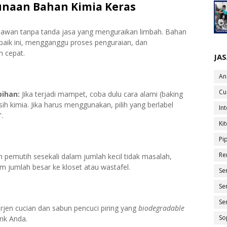
unaan Bahan Kimia Keras
ahlawan tanpa tanda jasa yang menguraikan limbah. Bahan
baik ini, mengganggu proses penguraian, dan
 cepat.
JA
An
Cu
bihan:
Jika terjadi mampet, coba dulu cara alami (baking
h kimia. Jika harus menggunakan, pilih yang berlabel
In
.
Ki
Pi
Re
pemutih sesekali dalam jumlah kecil tidak masalah,
m jumlah besar ke kloset atau wastafel.
Se
Se
Se
jen cucian dan sabun pencuci piring yang
biodegradable
So
ank Anda.