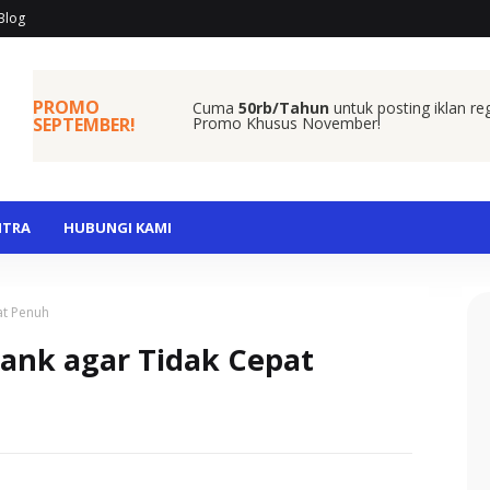
Blog
PROMO
Cuma
50rb/Tahun
untuk posting iklan re
SEPTEMBER!
Promo Khusus November!
ITRA
HUBUNGI KAMI
at Penuh
Tank agar Tidak Cepat