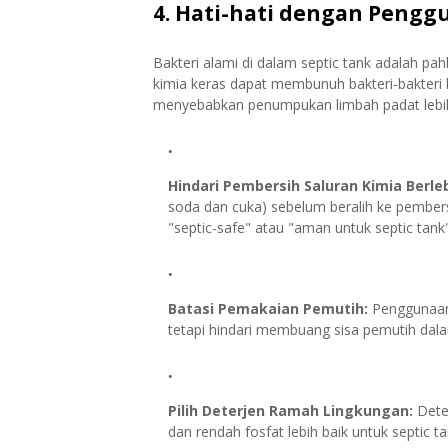
4. Hati-hati dengan Pengg
Bakteri alami di dalam septic tank adalah p
kimia keras dapat membunuh bakteri-bakteri 
menyebabkan penumpukan limbah padat lebih
Hindari Pembersih Saluran Kimia Berle
soda dan cuka) sebelum beralih ke pembersi
"septic-safe" atau "aman untuk septic tank"
Batasi Pemakaian Pemutih:
Penggunaan 
tetapi hindari membuang sisa pemutih dala
Pilih Deterjen Ramah Lingkungan:
Deter
dan rendah fosfat lebih baik untuk septic t