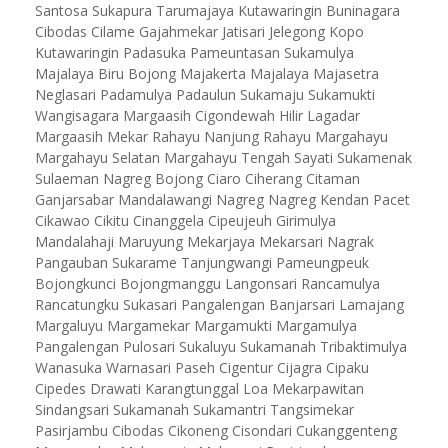
Santosa Sukapura Tarumajaya Kutawaringin Buninagara
Cibodas Cilame Gajahmekar Jatisari Jelegong Kopo
Kutawaringin Padasuka Pameuntasan Sukamulya
Majalaya Biru Bojong Majakerta Majalaya Majasetra
Neglasari Padamulya Padaulun Sukamaju Sukamukti
Wangisagara Margaasih Cigondewah Hilir Lagadar
Margaasih Mekar Rahayu Nanjung Rahayu Margahayu
Margahayu Selatan Margahayu Tengah Sayati Sukamenak
Sulaeman Nagreg Bojong Ciaro Ciherang Citaman
Ganjarsabar Mandalawangi Nagreg Nagreg Kendan Pacet
Cikawao Cikitu Cinanggela Cipeujeuh Girimulya
Mandalahaji Maruyung Mekarjaya Mekarsari Nagrak
Pangauban Sukarame Tanjungwangi Pameungpeuk
Bojongkunci Bojongmanggu Langonsari Rancamulya
Rancatungku Sukasari Pangalengan Banjarsari Lamajang
Margaluyu Margamekar Margamukti Margamulya
Pangalengan Pulosari Sukaluyu Sukamanah Tribaktimulya
Wanasuka Warnasari Paseh Cigentur Cijagra Cipaku
Cipedes Drawati Karangtunggal Loa Mekarpawitan
Sindangsari Sukamanah Sukamantri Tangsimekar
Pasirjambu Cibodas Cikoneng Cisondari Cukanggenteng