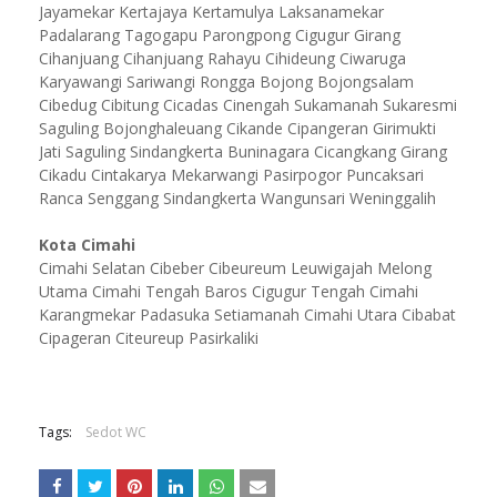
Jayamekar Kertajaya Kertamulya Laksanamekar
Padalarang Tagogapu Parongpong Cigugur Girang
Cihanjuang Cihanjuang Rahayu Cihideung Ciwaruga
Karyawangi Sariwangi Rongga Bojong Bojongsalam
Cibedug Cibitung Cicadas Cinengah Sukamanah Sukaresmi
Saguling Bojonghaleuang Cikande Cipangeran Girimukti
Jati Saguling Sindangkerta Buninagara Cicangkang Girang
Cikadu Cintakarya Mekarwangi Pasirpogor Puncaksari
Ranca Senggang Sindangkerta Wangunsari Weninggalih
Kota Cimahi
Cimahi Selatan Cibeber Cibeureum Leuwigajah Melong
Utama Cimahi Tengah Baros Cigugur Tengah Cimahi
Karangmekar Padasuka Setiamanah Cimahi Utara Cibabat
Cipageran Citeureup Pasirkaliki
Tags:
Sedot WC