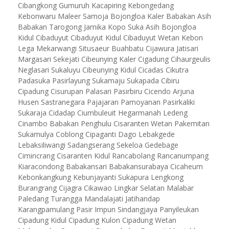
Cibangkong Gumuruh Kacapiring Kebongedang
Kebonwaru Maleer Samoja Bojongloa Kaler Babakan Asih
Babakan Tarogong Jamika Kopo Suka Asih Bojongloa
Kidul Cibaduyut Cibaduyut Kidul Cibaduyut Wetan Kebon
Lega Mekarwangi Situsaeur Buahbatu Cijawura Jatisari
Margasari Sekejati Cibeunying Kaler Cigadung Cihaurgeulis
Neglasari Sukaluyu Cibeunying Kidul Cicadas Cikutra
Padasuka Pasirlayung Sukamaju Sukapada Cibiru
Cipadung Cisurupan Palasari Pasirbiru Cicendo Arjuna
Husen Sastranegara Pajajaran Pamoyanan Pasirkaliki
Sukaraja Cidadap Ciumbuleuit Hegarmanah Ledeng
Cinambo Babakan Penghulu Cisaranten Wetan Pakemitan
Sukamulya Coblong Cipaganti Dago Lebakgede
Lebaksiliwangi Sadangserang Sekeloa Gedebage
Cimincrang Cisaranten Kidul Rancabolang Rancanumpang
Kiaracondong Babakansari Babakansurabaya Cicaheum
Kebonkangkung Kebunjayanti Sukapura Lengkong
Burangrang Cijagra Cikawao Lingkar Selatan Malabar
Paledang Turangga Mandalajati Jatihandap
Karangpamulang Pasir Impun Sindangjaya Panyileukan
Cipadung Kidul Cipadung Kulon Cipadung Wetan