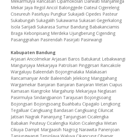
Mekarmulya Rancasari Cipamokolan Darwati Manjahlega
Mekar Jaya Regol Ancol Balonggede Ciateul Cigereleng
Ciseureuh Pasirluyu Pungkur Sukajadi Cipedes Pasteur
Sukabungah Sukagalih Sukawarna Sukasari Gegerkalong
Isola Sarijadi Sukarasa Sumur Bandung Babakanciamis
Braga Kebonpisang Merdeka Ujungberung Cigending
Pasanggrahan Pasirendah Pasirjati Pasirwangi
Kabupaten Bandung
Arjasari Ancolmekar Arjasari Baros Batukarut Lebakwangi
Mangunjaya Mekarjaya Patrolsari Pinggirsari Rancakole
Wargaluyu Baleendah Bojongmalaka Malakasari
Rancamanyar Andir Baleendah Jelekong Manggahang
Wargamekar Banjaran Banjaran Banjaran Wetan Ciapus
Kamasan Kiangroke Margahurip Mekarjaya Neglasari
Pasirmulya Sindangpanon Tarajusari Bojongsoang
Bojongsari Bojongsoang Buahbatu Cipagalo Lengkong
Tegalluar Cangkuang Bandasari Cangkuang Ciluncat
Jatisari Nagrak Pananjung Tanjungsari Cicalengka
Babakan Peuteuy Cicalengka Kulon Cicalengka Wetan
Cikuya Dampit Margaasih Nagrog Narawita Panenjoan
Tanjungwangi Tenjolaya Waluya Cikancung Cihanyir