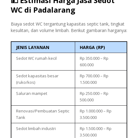
💵
Estimasi Harga Jasa Sedot
WC di Padalarang
Biaya sedot WC tergantung kapasitas septic tank, tingkat
kesulitan, dan volume limbah. Berikut gambaran harganya:
JENIS LAYANAN
HARGA (RP)
Sedot WC rumah kecil
Rp 350.000 – Rp
600.000
Sedot kapasitas besar
Rp 700.000 – Rp
(ruko/kos)
1.500.000
Saluran mampet
Rp 250.000 – Rp
500.000
Renovasi/Pembuatan Septic
Rp 1.000.000 – Rp
Tank
3.500.000
Sedot limbah industri
Rp 1.500.000 – Rp
3.500.000