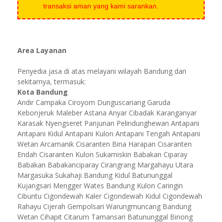
transaksi aman yang kami sarankan.
Area Layanan
Penyedia jasa di atas melayani wilayah Bandung dan
sekitarnya, termasuk:
Kota Bandung
Andir Campaka Ciroyom Dunguscariang Garuda
Kebonjeruk Maleber Astana Anyar Cibadak Karanganyar
Karasak Nyengseret Panjunan Pelindunghewan Antapani
Antapani Kidul Antapani Kulon Antapani Tengah Antapani
Wetan Arcamanik Cisaranten Bina Harapan Cisaranten
Endah Cisaranten Kulon Sukamiskin Babakan Ciparay
Babakan Babakanciparay Cirangrang Margahayu Utara
Margasuka Sukahaji Bandung Kidul Batununggal
Kujangsari Mengger Wates Bandung Kulon Caringin
Cibuntu Cigondewah Kaler Cigondewah Kidul Cigondewah
Rahayu Cijerah Gempolsari Warungmuncang Bandung
Wetan Cihapit Citarum Tamansari Batununggal Binong