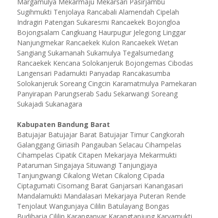
Margamulya Mekarmaju Mekarsari Pasirjambu
Sugihmukti Tenjolaya Rancabali Alamendah Cipelah
Indragiri Patengan Sukaresmi Rancaekek Bojongloa
Bojongsalam Cangkuang Haurpugur Jelegong Linggar
Nanjungmekar Rancaekek Kulon Rancaekek Wetan
Sangiang Sukamanah Sukamulya Tegalsumedang
Rancaekek Kencana Solokanjeruk Bojongemas Cibodas
Langensari Padamukti Panyadap Rancakasumba
Solokanjeruk Soreang Cingcin Karamatmulya Pamekaran
Panyirapan Parungserab Sadu Sekarwangi Soreang
Sukajadi Sukanagara
Kabupaten Bandung Barat
Batujajar Batujajar Barat Batujajar Timur Cangkorah
Galanggang Giriasih Pangauban Selacau Cihampelas
Cihampelas Cipatik Citapen Mekarjaya Mekarmukti
Pataruman Singajaya Situwangi Tanjungjaya
Tanjungwangi Cikalong Wetan Cikalong Cipada
Ciptagumati Cisomang Barat Ganjarsari Kanangasari
Mandalamukti Mandalasari Mekarjaya Puteran Rende
Tenjolaut Wangunjaya Cililin Batulayang Bongas
Budiharja Cililin Karanganyar Karangtanjung Karyamukti