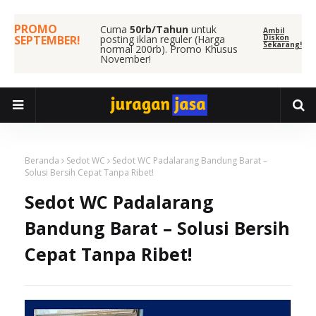
PROMO
Cuma
50rb/Tahun
untuk
Ambil
SEPTEMBER!
posting iklan reguler (Harga
Diskon
Sekarang!
normal 200rb). Promo Khusus
November!
Beranda
Sedot WC
Sedot WC Padalarang Bandung Barat –
Solusi Bersih Cepat Tanpa Ribet!
Sedot WC Padalarang
Bandung Barat – Solusi Bersih
Cepat Tanpa Ribet!