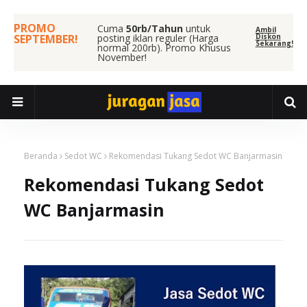
PROMO
Cuma
50rb/Tahun
untuk
Ambil
SEPTEMBER!
posting iklan reguler (Harga
Diskon
Sekarang!
normal 200rb). Promo Khusus
November!
Beranda
Sedot WC
Rekomendasi Tukang Sedot WC Banjarmasin
Rekomendasi Tukang Sedot
WC Banjarmasin